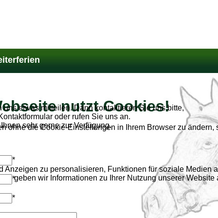
iterferien
ebseite nutzt Cookies!
uns etwas mitteilen. Dann kontaktieren Sie uns bitte,
ontaktformular oder rufen Sie uns an.
 Ihnen sehr gerne zur Verfügung.
ben ohne die Cookie-Einstellungen in Ihrem Browser zu ändern,
*
 Anzeigen zu personalisieren, Funktionen für soziale Medien a
em geben wir Informationen zu Ihrer Nutzung unserer Website a
*
*