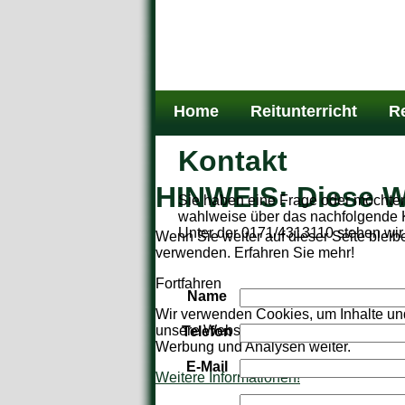
Home
Reitunterricht
Re
Kontakt
HINWEIS: Diese W
Sie haben eine Frage oder möchten 
wahlweise über das nachfolgende K
Unter der 0171/4313110 stehen wir
Wenn Sie weiter auf dieser Seite blei
verwenden.
Erfahren Sie mehr!
Fortfahren
Name
Wir verwenden Cookies, um Inhalte und
unsere Website zu analysieren. Außerd
Telefon
Werbung und Analysen weiter.
E-Mail
Weitere Informationen!